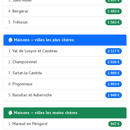
3.
Saint-Astier
1 457 €
4.
Bergerac
1 493 €
5.
Trélissac
1 583 €
🏠 Maisons — villes les plus chères
1.
Val de Louyre et Caudeau
2 117 €
2.
Champcevinel
2 020 €
3.
Sarlat-la-Canéda
1 995 €
4.
Prigonrieux
1 953 €
5.
Bassillac et Auberoche
1 949 €
🏠 Maisons — villes les moins chères
1.
Mareuil en Périgord
947 €