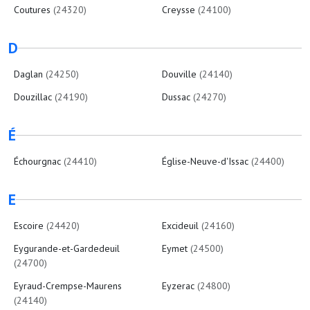
Coutures
(24320)
Creysse
(24100)
D
Daglan
(24250)
Douville
(24140)
Douzillac
(24190)
Dussac
(24270)
É
Échourgnac
(24410)
Église-Neuve-d'Issac
(24400)
E
Escoire
(24420)
Excideuil
(24160)
Eygurande-et-Gardedeuil
Eymet
(24500)
(24700)
Eyraud-Crempse-Maurens
Eyzerac
(24800)
(24140)