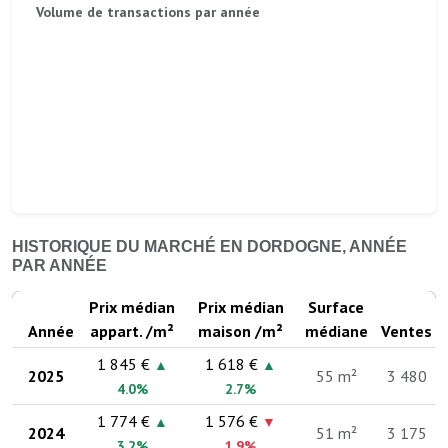
Volume de transactions par année
HISTORIQUE DU MARCHÉ EN DORDOGNE, ANNÉE
PAR ANNÉE
Prix médian
Prix médian
Surface
Année
appart. /m²
maison /m²
médiane
Ventes
1 845 €
1 618 €
▲
▲
2025
55 m²
3 480
4.0%
2.7%
1 774 €
1 576 €
▲
▼
2024
51 m²
3 175
3.2%
1.9%