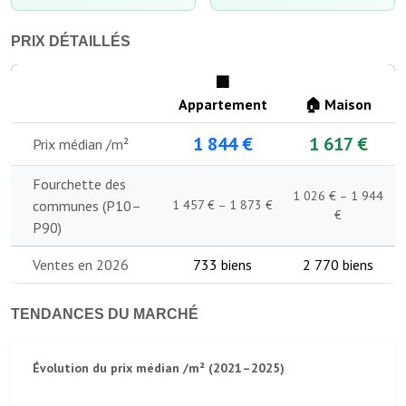
PRIX DÉTAILLÉS
🏢
Appartement
🏠 Maison
1 844 €
1 617 €
Prix médian /m²
Fourchette des
1 026 € – 1 944
communes (P10–
1 457 € – 1 873 €
€
P90)
Ventes en 2026
733 biens
2 770 biens
TENDANCES DU MARCHÉ
Évolution du prix médian /m² (2021–2025)