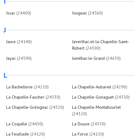
I
Issac
(24400)
Issigeac
(24560)
J
Jaure
(24140)
Javerlhac-et-la-Chapelle-Saint-
Robert
(24300)
Jayac
(24590)
Jumilhac-le-Grand
(24630)
L
La Bachellerie
(24210)
La Chapelle-Aubareil
(24290)
La Chapelle-Faucher
(24530)
La Chapelle-Gonaguet
(24350)
La Chapelle-Grésignac
(24320)
La Chapelle-Montabourlet
(24320)
La Coquille
(24450)
La Douze
(24330)
La Feuillade
(24120)
La Force
(24130)