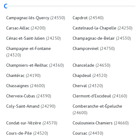
C
Campagnac-lès-Quercy
(24550)
Capdrot
(24540)
Carsac-Aillac
(24200)
Castelnaud-la-Chapelle
(24250)
Cénac-et-Saint-Julien
(24250)
Champagnac-de-Belair
(24530)
Champagne-et-Fontaine
Champcevinel
(24750)
(24320)
Champniers-et-Reilhac
(24360)
Chancelade
(24650)
Chantérac
(24190)
Chapdeuil
(24320)
Chassaignes
(24600)
Cherval
(24320)
Cherveix-Cubas
(24390)
Clermont-d'Excideuil
(24160)
Coly-Saint-Amand
(24290)
Comberanche-et-Épeluche
(24600)
Condat-sur-Vézère
(24570)
Coulounieix-Chamiers
(24660)
Cours-de-Pile
(24520)
Coursac
(24430)