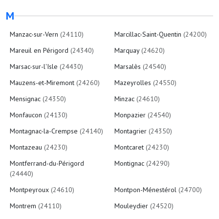
M
Manzac-sur-Vern
(24110)
Marcillac-Saint-Quentin
(24200)
Mareuil en Périgord
(24340)
Marquay
(24620)
Marsac-sur-l'Isle
(24430)
Marsalès
(24540)
Mauzens-et-Miremont
(24260)
Mazeyrolles
(24550)
Mensignac
(24350)
Minzac
(24610)
Monfaucon
(24130)
Monpazier
(24540)
Montagnac-la-Crempse
(24140)
Montagrier
(24350)
Montazeau
(24230)
Montcaret
(24230)
Montferrand-du-Périgord
Montignac
(24290)
(24440)
Montpeyroux
(24610)
Montpon-Ménestérol
(24700)
Montrem
(24110)
Mouleydier
(24520)