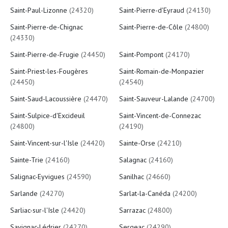
Saint-Paul-Lizonne
(24320)
Saint-Pierre-d'Eyraud
(24130)
Saint-Pierre-de-Chignac
Saint-Pierre-de-Côle
(24800)
(24330)
Saint-Pierre-de-Frugie
(24450)
Saint-Pompont
(24170)
Saint-Priest-les-Fougères
Saint-Romain-de-Monpazier
(24450)
(24540)
Saint-Saud-Lacoussière
(24470)
Saint-Sauveur-Lalande
(24700)
Saint-Sulpice-d'Excideuil
Saint-Vincent-de-Connezac
(24800)
(24190)
Saint-Vincent-sur-l'Isle
(24420)
Sainte-Orse
(24210)
Sainte-Trie
(24160)
Salagnac
(24160)
Salignac-Eyvigues
(24590)
Sanilhac
(24660)
Sarlande
(24270)
Sarlat-la-Canéda
(24200)
Sarliac-sur-l'Isle
(24420)
Sarrazac
(24800)
Savignac-Lédrier
(24270)
Sergeac
(24290)