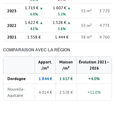
1 719 €
1 607 €
▲
▲
2023
55 m²
3 729
6.0%
5.2%
1 622 €
1 528 €
▲
▲
2022
55 m²
4 773
4.1%
5.8%
2021
1 558 €
1 444 €
58 m²
4 760
COMPARAISON AVEC LA RÉGION
Appart.
Maison
Évolution 2021–
/m²
/m²
2026
Dordogne
1 844 €
1 617 €
+4.0%
Nouvelle-
4 014 €
2 528 €
+11.0%
Aquitaine