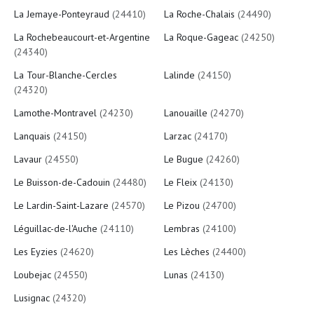
La Jemaye-Ponteyraud
(24410)
La Roche-Chalais
(24490)
La Rochebeaucourt-et-Argentine
La Roque-Gageac
(24250)
(24340)
La Tour-Blanche-Cercles
Lalinde
(24150)
(24320)
Lamothe-Montravel
(24230)
Lanouaille
(24270)
Lanquais
(24150)
Larzac
(24170)
Lavaur
(24550)
Le Bugue
(24260)
Le Buisson-de-Cadouin
(24480)
Le Fleix
(24130)
Le Lardin-Saint-Lazare
(24570)
Le Pizou
(24700)
Léguillac-de-l'Auche
(24110)
Lembras
(24100)
Les Eyzies
(24620)
Les Lèches
(24400)
Loubejac
(24550)
Lunas
(24130)
Lusignac
(24320)