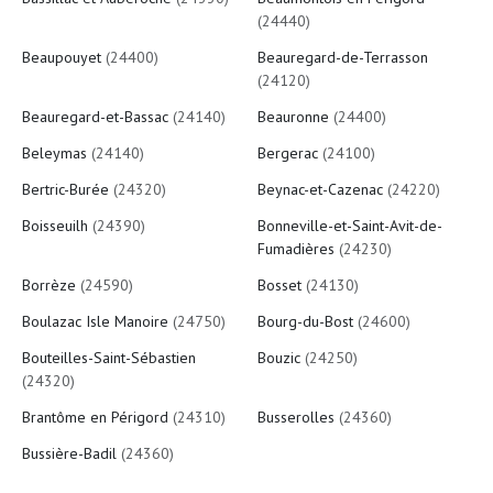
(24440)
Beaupouyet
(24400)
Beauregard-de-Terrasson
(24120)
Beauregard-et-Bassac
(24140)
Beauronne
(24400)
Beleymas
(24140)
Bergerac
(24100)
Bertric-Burée
(24320)
Beynac-et-Cazenac
(24220)
Boisseuilh
(24390)
Bonneville-et-Saint-Avit-de-
Fumadières
(24230)
Borrèze
(24590)
Bosset
(24130)
Boulazac Isle Manoire
(24750)
Bourg-du-Bost
(24600)
Bouteilles-Saint-Sébastien
Bouzic
(24250)
(24320)
Brantôme en Périgord
(24310)
Busserolles
(24360)
Bussière-Badil
(24360)