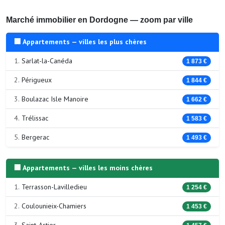
Marché immobilier en Dordogne — zoom par ville
🏢 Appartements — villes les plus chères
1.
Sarlat-la-Canéda
1 873 €
2.
Périgueux
1 844 €
3.
Boulazac Isle Manoire
1 662 €
4.
Trélissac
1 583 €
5.
Bergerac
1 493 €
🏢 Appartements — villes les moins chères
1.
Terrasson-Lavilledieu
1 254 €
2.
Coulounieix-Chamiers
1 453 €