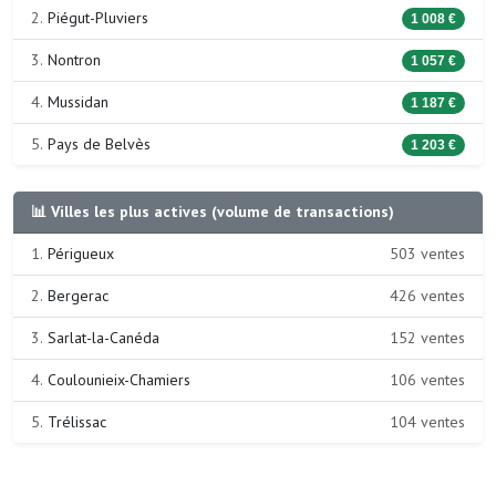
2.
Piégut-Pluviers
1 008 €
3.
Nontron
1 057 €
4.
Mussidan
1 187 €
5.
Pays de Belvès
1 203 €
📊 Villes les plus actives (volume de transactions)
1.
Périgueux
503 ventes
2.
Bergerac
426 ventes
3.
Sarlat-la-Canéda
152 ventes
4.
Coulounieix-Chamiers
106 ventes
5.
Trélissac
104 ventes