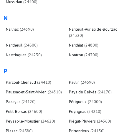
Mussidan
(24400)
N
Nailhac
(24390)
Nanteuil-Auriac-de-Bourzac
(24320)
Nantheuil
(24800)
Nanthiat
(24800)
Nastringues
(24230)
Nontron
(24300)
P
Parcoul-Chenaud
(24410)
Paulin
(24590)
Paussac-et-Saint-Vivien
(24310)
Pays de Belvès
(24170)
Pazayac
(24120)
Périgueux
(24000)
Petit-Bersac
(24600)
Peyrignac
(24210)
Peyzac-le-Moustier
(24620)
Piégut-Pluviers
(24360)
Plazac
(24580)
Prigonrieux
(24130)