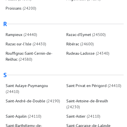
Proissans
(24200)
R
Rampieux
(24440)
Razac-d'Eymet
(24500)
Razac-sur-l'Isle
(24430)
Ribérac
(24600)
Rouffignac-Saint-Cernin-de-
Rudeau-Ladosse
(24340)
Reilhac
(24580)
S
Saint Aulaye-Puymangou
Saint Privat en Périgord
(24410)
(24410)
Saint-André-de-Double
(24190)
Saint-Antoine-de-Breuilh
(24230)
Saint-Aquilin
(24110)
Saint-Astier
(24110)
Saint-Barthélemy-de-
Saint-Capraise-de-Lalinde