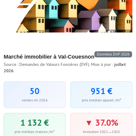
Données DVF 2026
Marché immobilier à Val-Couesnon
Source : Demandes de Valeurs Foncières (DVF). Mise à jour :
juillet
2026
.
50
951 €
ventes en 2026
prix médian appart. /m²
1 132 €
▼ 37.0%
prix médian maison /m²
évolution 2021→2025