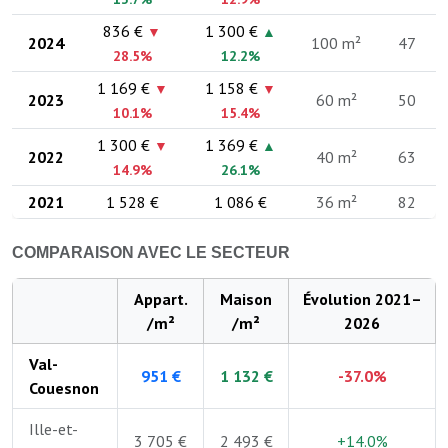
836 €
1 300 €
▼
▲
2024
100 m²
47
28.5%
12.2%
1 169 €
1 158 €
▼
▼
2023
60 m²
50
10.1%
15.4%
1 300 €
1 369 €
▼
▲
2022
40 m²
63
14.9%
26.1%
2021
1 528 €
1 086 €
36 m²
82
COMPARAISON AVEC LE SECTEUR
Appart.
Maison
Évolution 2021–
/m²
/m²
2026
Val-
951 €
1 132 €
-37.0%
Couesnon
Ille-et-
3 705 €
2 493 €
+14.0%