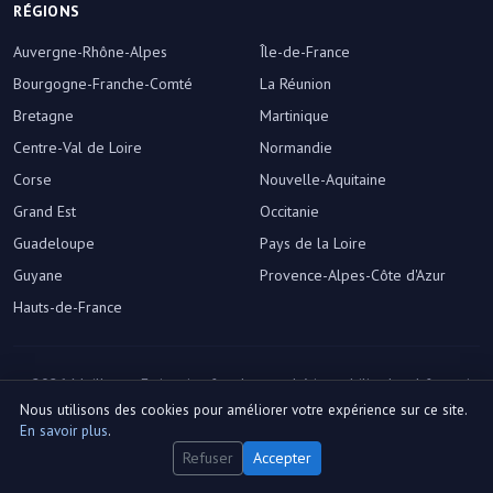
RÉGIONS
Auvergne-Rhône-Alpes
Île-de-France
Bourgogne-Franche-Comté
La Réunion
Bretagne
Martinique
Centre-Val de Loire
Normandie
Corse
Nouvelle-Aquitaine
Grand Est
Occitanie
Guadeloupe
Pays de la Loire
Guyane
Provence-Alpes-Côte d'Azur
Hauts-de-France
© 2026 Meilleure-Estimation.fr — Le marché immobilier local français,
décrypté.
Nous utilisons des cookies pour améliorer votre expérience sur ce site.
Préférences des cookies
En savoir plus
.
Refuser
Accepter