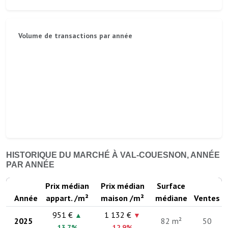
Volume de transactions par année
HISTORIQUE DU MARCHÉ À VAL-COUESNON, ANNÉE
PAR ANNÉE
Prix médian
Prix médian
Surface
Année
appart. /m²
maison /m²
médiane
Ventes
951 €
1 132 €
▲
▼
2025
82 m²
50
13.7%
12.9%