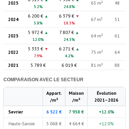
2025
65 m²
48
5.2%
24.8%
6 200 €
6 379 €
▲
▼
2024
67 m²
51
3.8%
18.3%
5 972 €
7 807 €
▲
▲
2023
64 m²
61
12.0%
24.5%
5 333 €
6 271 €
▼
▲
2022
75 m²
64
7.9%
4.2%
2021
5 789 €
6 019 €
81 m²
88
COMPARAISON AVEC LE SECTEUR
Appart.
Maison
Évolution
/m²
/m²
2021–2026
Sevrier
6 522 €
7 958 €
+12.0%
Haute-Savoie
5 068 €
4 664 €
+12.0%