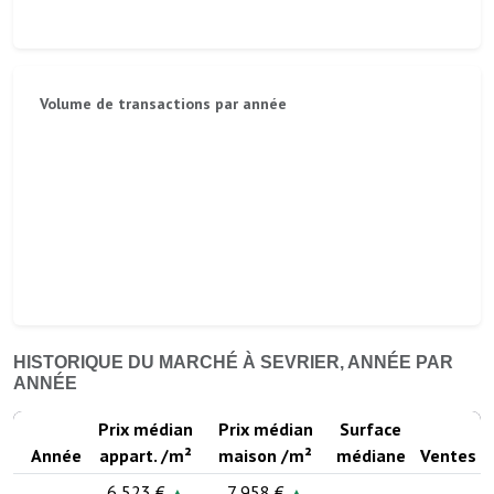
Volume de transactions par année
HISTORIQUE DU MARCHÉ À SEVRIER, ANNÉE PAR
ANNÉE
Prix médian
Prix médian
Surface
Année
appart. /m²
maison /m²
médiane
Ventes
6 523 €
7 958 €
▲
▲