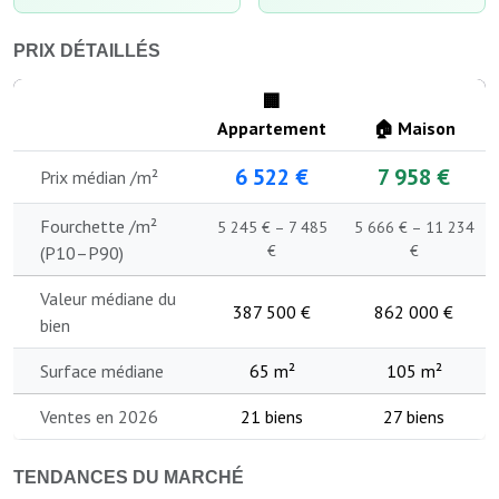
PRIX DÉTAILLÉS
🏢
Appartement
🏠 Maison
6 522 €
7 958 €
Prix médian /m²
Fourchette /m²
5 245 € – 7 485
5 666 € – 11 234
€
€
(P10–P90)
Valeur médiane du
387 500 €
862 000 €
bien
Surface médiane
65 m²
105 m²
Ventes en 2026
21 biens
27 biens
TENDANCES DU MARCHÉ