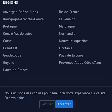
RÉGIONS
Auvergne-Rhône-Alpes
Île-de-France
Bourgogne-Franche-Comté
La Réunion
Bretagne
Martinique
Centre-Val de Loire
Normandie
Corse
Nouvelle-Aquitaine
Grand Est
Occitanie
Guadeloupe
Pays de la Loire
Guyane
Provence-Alpes-Côte d'Azur
Hauts-de-France
© 2026 Meilleure-Estimation.fr — Le marché immobilier local français,
décrypté.
Nous utilisons des cookies pour améliorer votre expérience sur ce site.
Préférences des cookies
En savoir plus
.
Refuser
Accepter