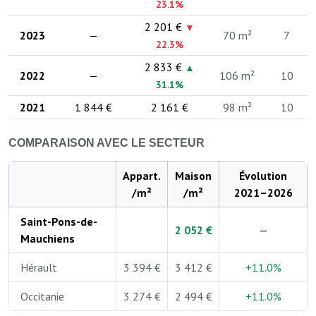
23.1%
2 201 €
▼
2023
—
70 m²
7
22.3%
2 833 €
▲
2022
—
106 m²
10
31.1%
2021
1 844 €
2 161 €
98 m²
10
COMPARAISON AVEC LE SECTEUR
Appart.
Maison
Évolution
/m²
/m²
2021–2026
Saint-Pons-de-
2 052 €
—
Mauchiens
Hérault
3 394 €
3 412 €
+11.0%
Occitanie
3 274 €
2 494 €
+11.0%