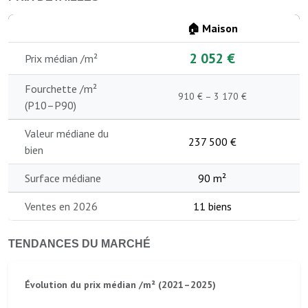
🏠 Maison
2 052 €
Prix médian /m²
Fourchette /m²
910 € – 3 170 €
(P10–P90)
Valeur médiane du
237 500 €
bien
Surface médiane
90 m²
Ventes en 2026
11 biens
TENDANCES DU MARCHÉ
Évolution du prix médian /m² (2021–2025)