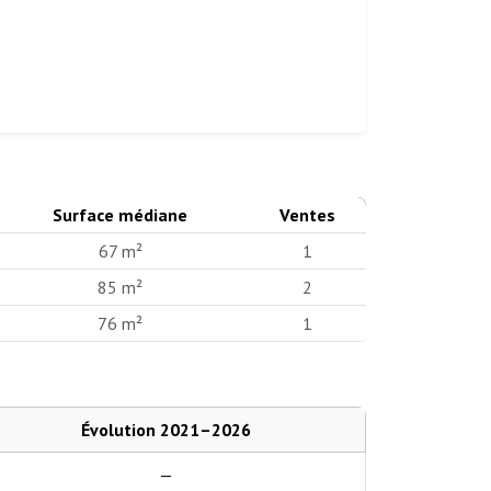
Surface médiane
Ventes
67 m²
1
85 m²
2
76 m²
1
Évolution 2021–2026
—