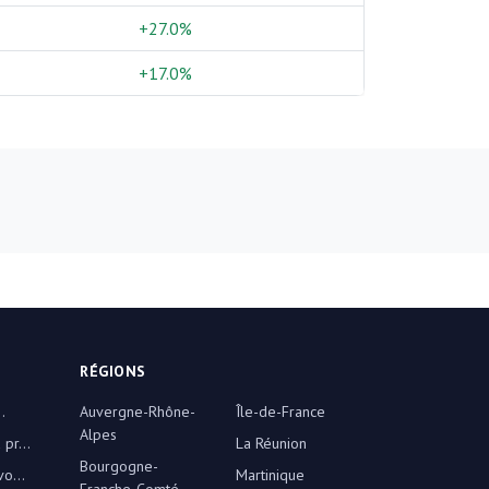
+27.0%
+17.0%
RÉGIONS
.
Auvergne-Rhône-
Île-de-France
Alpes
pr...
La Réunion
Bourgogne-
o...
Martinique
Franche-Comté