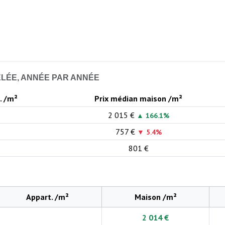
ELÉE, ANNÉE PAR ANNÉE
. /m²
Prix médian maison /m²
2 015 €
▲ 166.1%
757 €
▼ 5.4%
801 €
Appart. /m²
Maison /m²
2 014 €