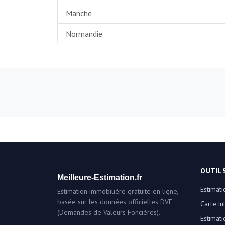
Manche
Normandie
OUTIL
Meilleure-Estimation.fr
Estimati
Estimation immobilière gratuite en ligne,
basée sur les données officielles DVF
Carte in
(Demandes de Valeurs Foncières).
Estimati