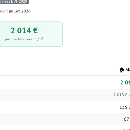
nnées DVF 2026
our :
juillet 2026
.
2 014 €
prix médian maison /m²
🏠 M
2 0
2 015 € 
135 
67