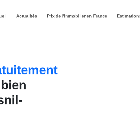
ueil
Actualités
Prix de l'immobilier
en France
Estimation
atuitement
 bien
nil-