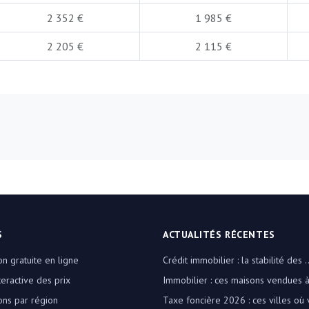
2 352 €
1 985 €
2 205 €
2 115 €
S
ACTUALITÉS RÉCENTES
on gratuite en ligne
Crédit immobilier : la stabilité des ..
teractive des prix
Immobilier : ces maisons vendues à 
ons par région
Taxe foncière 2026 : ces villes où v