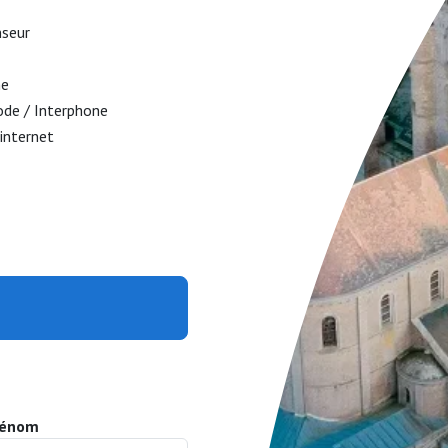
nseur
ne
ode / Interphone
 internet
rénom