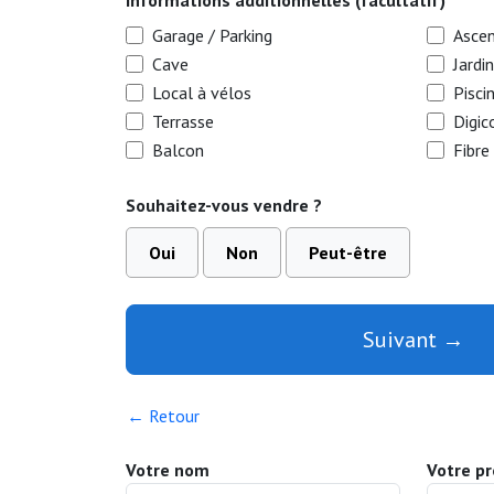
Garage / Parking
Asce
Cave
Jardin
Local à vélos
Pisci
Terrasse
Digic
Balcon
Fibre
Souhaitez-vous vendre ?
Oui
Non
Peut-être
Suivant →
← Retour
Votre nom
Votre p