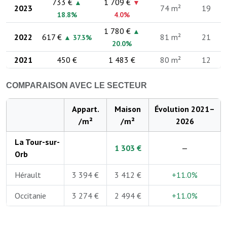
733 €
1 709 €
▲
▼
2023
74 m²
19
18.8%
4.0%
1 780 €
▲
2022
617 €
81 m²
21
▲ 37.3%
20.0%
2021
450 €
1 483 €
80 m²
12
COMPARAISON AVEC LE SECTEUR
Appart.
Maison
Évolution 2021–
/m²
/m²
2026
La Tour-sur-
1 303 €
—
Orb
Hérault
3 394 €
3 412 €
+11.0%
Occitanie
3 274 €
2 494 €
+11.0%