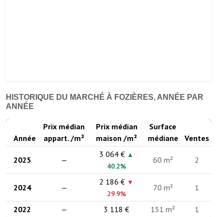
HISTORIQUE DU MARCHÉ À FOZIÈRES, ANNÉE PAR
ANNÉE
Prix médian
Prix médian
Surface
Année
appart. /m²
maison /m²
médiane
Ventes
3 064 €
▲
2025
—
60 m²
2
40.2%
2 186 €
▼
2024
—
70 m²
1
29.9%
2022
—
3 118 €
151 m²
1