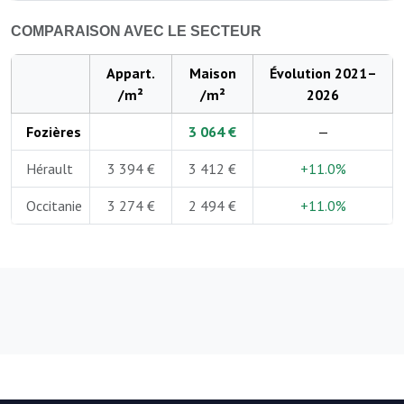
COMPARAISON AVEC LE SECTEUR
Appart.
Maison
Évolution 2021–
/m²
/m²
2026
Fozières
3 064 €
—
Hérault
3 394 €
3 412 €
+11.0%
Occitanie
3 274 €
2 494 €
+11.0%