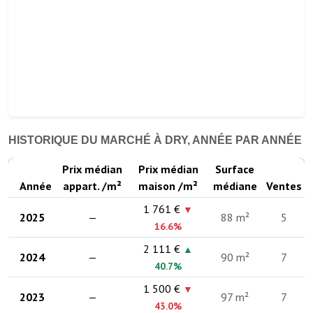
HISTORIQUE DU MARCHÉ À DRY, ANNÉE PAR ANNÉE
Prix médian
Prix médian
Surface
Année
appart. /m²
maison /m²
médiane
Ventes
1 761 €
▼
2025
—
88 m²
5
16.6%
2 111 €
▲
2024
—
90 m²
7
40.7%
1 500 €
▼
2023
—
97 m²
7
43.0%