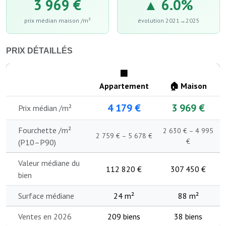
3 969 €
▲ 6.0%
prix médian maison /m²
évolution 2021→2025
PRIX DÉTAILLÉS
🏢
Appartement
🏠 Maison
4 179 €
3 969 €
Prix médian /m²
Fourchette /m²
2 630 € – 4 995
2 759 € – 5 678 €
€
(P10–P90)
Valeur médiane du
112 820 €
307 450 €
bien
Surface médiane
24 m²
88 m²
Ventes en 2026
209 biens
38 biens