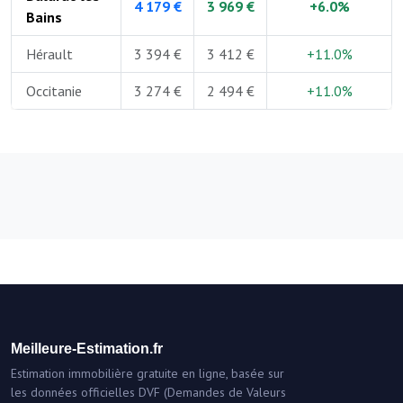
4 179 €
3 969 €
+6.0%
Bains
Hérault
3 394 €
3 412 €
+11.0%
Occitanie
3 274 €
2 494 €
+11.0%
Meilleure-Estimation.fr
Estimation immobilière gratuite en ligne, basée sur
les données officielles DVF (Demandes de Valeurs