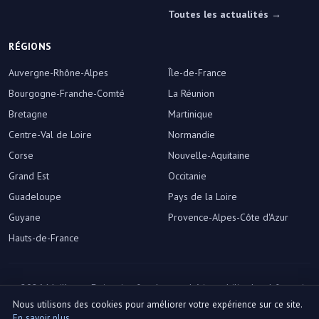
Toutes les actualités →
RÉGIONS
Auvergne-Rhône-Alpes
Île-de-France
Bourgogne-Franche-Comté
La Réunion
Bretagne
Martinique
Centre-Val de Loire
Normandie
Corse
Nouvelle-Aquitaine
Grand Est
Occitanie
Guadeloupe
Pays de la Loire
Guyane
Provence-Alpes-Côte d'Azur
Hauts-de-France
© 2026 Meilleure-Estimation.fr — Le marché immobilier local français,
décrypté.
Nous utilisons des cookies pour améliorer votre expérience sur ce site.
Préférences des cookies
En savoir plus
.