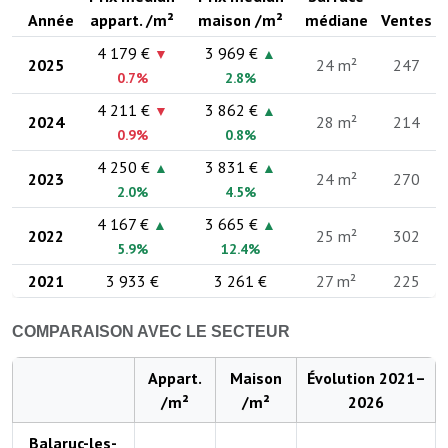
Année
appart. /m²
maison /m²
médiane
Ventes
4 179 €
3 969 €
▼
▲
2025
24 m²
247
0.7%
2.8%
4 211 €
3 862 €
▼
▲
2024
28 m²
214
0.9%
0.8%
4 250 €
3 831 €
▲
▲
2023
24 m²
270
2.0%
4.5%
4 167 €
3 665 €
▲
▲
2022
25 m²
302
5.9%
12.4%
2021
3 933 €
3 261 €
27 m²
225
COMPARAISON AVEC LE SECTEUR
Appart.
Maison
Évolution 2021–
/m²
/m²
2026
Balaruc-les-