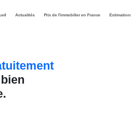
ueil
Actualités
Prix de l'immobilier
en France
Estimation
atuitement
 bien
e.