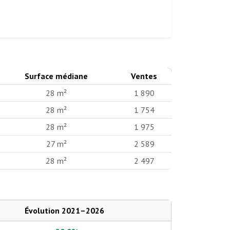
Surface médiane
Ventes
28 m²
1 890
28 m²
1 754
28 m²
1 975
27 m²
2 589
28 m²
2 497
Évolution 2021–2026