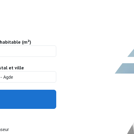
habitable (m²)
tal et ville
nseur