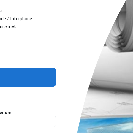
ne
ode / Interphone
 internet
rénom