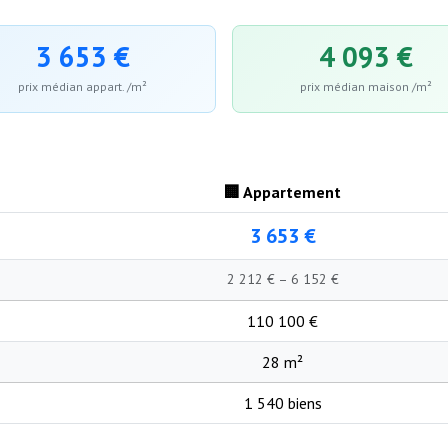
3 653 €
4 093 €
prix médian appart. /m²
prix médian maison /m²
🏢 Appartement
3 653 €
2 212 € – 6 152 €
110 100 €
28 m²
1 540 biens