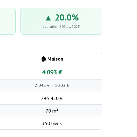
▲ 20.0%
évolution 2021→2025
🏠 Maison
4 093 €
2 048 € – 6 203 €
243 450 €
70 m²
350 biens