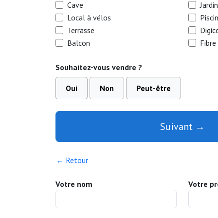
Cave
Jardin
Local à vélos
Pisci
Terrasse
Digic
Balcon
Fibre
Souhaitez-vous vendre ?
Oui
Non
Peut-être
Suivant →
← Retour
Votre nom
Votre p