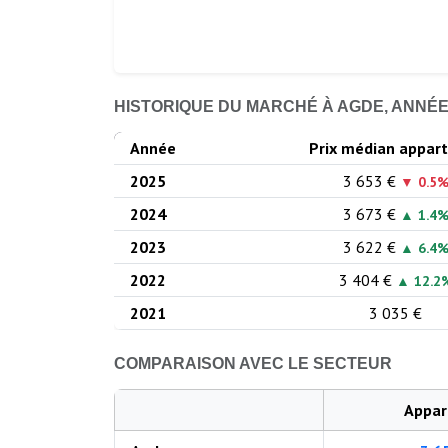
HISTORIQUE DU MARCHÉ À AGDE, ANNÉ
Année
Prix médian appart
2025
3 653 €
▼ 0.5
2024
3 673 €
▲ 1.4
2023
3 622 €
▲ 6.4
2022
3 404 €
▲ 12.2
2021
3 035 €
COMPARAISON AVEC LE SECTEUR
Appar