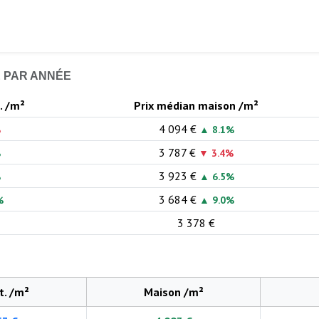
E PAR ANNÉE
. /m²
Prix médian maison /m²
4 094 €
%
▲ 8.1%
3 787 €
%
▼ 3.4%
3 923 €
%
▲ 6.5%
3 684 €
%
▲ 9.0%
3 378 €
t. /m²
Maison /m²