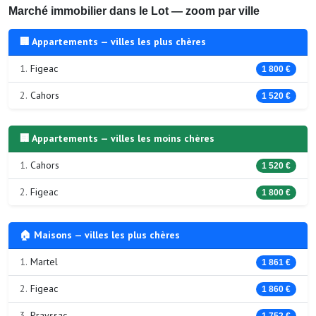
Marché immobilier dans le Lot — zoom par ville
🏢 Appartements — villes les plus chères
1.
Figeac
1 800 €
2.
Cahors
1 520 €
🏢 Appartements — villes les moins chères
1.
Cahors
1 520 €
2.
Figeac
1 800 €
🏠 Maisons — villes les plus chères
1.
Martel
1 861 €
2.
Figeac
1 860 €
3.
Prayssac
1 752 €