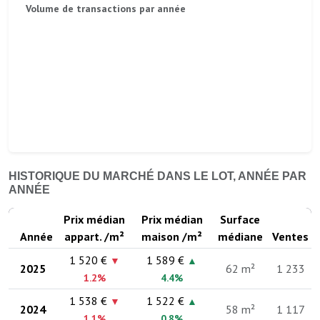
Volume de transactions par année
HISTORIQUE DU MARCHÉ DANS LE LOT, ANNÉE PAR
ANNÉE
Prix médian
Prix médian
Surface
Année
appart. /m²
maison /m²
médiane
Ventes
1 520 €
1 589 €
▼
▲
2025
62 m²
1 233
1.2%
4.4%
1 538 €
1 522 €
▼
▲
2024
58 m²
1 117
1.1%
0.8%