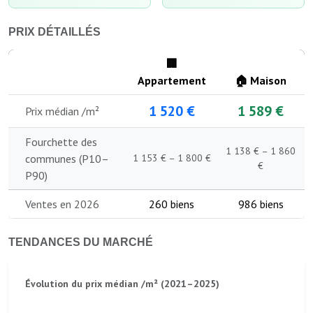
PRIX DÉTAILLÉS
🏢
Appartement
🏠 Maison
1 520 €
1 589 €
Prix médian /m²
Fourchette des
1 138 € – 1 860
communes (P10–
1 153 € – 1 800 €
€
P90)
Ventes en 2026
260 biens
986 biens
TENDANCES DU MARCHÉ
Évolution du prix médian /m² (2021–2025)