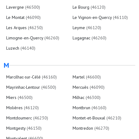
Lavergne
(46500)
Le Bourg
(46120)
Le Montat
(46090)
Le Vignon-en-Quercy
(46110)
Les Arques
(46250)
Leyme
(46120)
Limogne-en-Quercy
(46260)
Lugagnac
(46260)
Luzech
(46140)
M
Marcilhac-sur-Célé
(46160)
Martel
(46600)
Mayrinhac-Lentour
(46500)
Mercuès
(46090)
Miers
(46500)
Milhac
(46300)
Molières
(46120)
Montbrun
(46160)
Montdoumerc
(46230)
Montet-et-Bouxal
(46210)
Montgesty
(46150)
Montredon
(46270)
Montvalent
(46600)