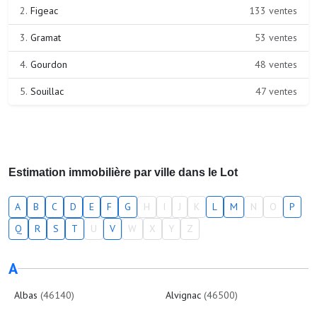
2.
Figeac
133 ventes
3.
Gramat
53 ventes
4.
Gourdon
48 ventes
5.
Souillac
47 ventes
Estimation immobilière par ville dans le Lot
A
B
C
D
E
F
G
H
I
J
K
L
M
N
O
P
Q
R
S
T
U
V
W
X
Y
Z
A
Albas
(46140)
Alvignac
(46500)