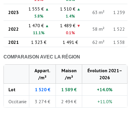
1 555 €
1 510 €
▲
▲
2023
63 m²
1 239
5.8%
1.4%
1 470 €
1 489 €
▲
▼
2022
58 m²
1 522
11.1%
0.1%
2021
1 323 €
1 491 €
62 m²
1 538
COMPARAISON AVEC LA RÉGION
Appart.
Maison
Évolution 2021–
/m²
/m²
2026
Lot
1 520 €
1 589 €
+14.0%
Occitanie
3 274 €
2 494 €
+11.0%