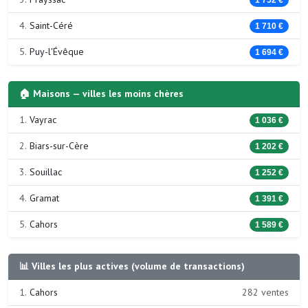
4.
Saint-Céré
1 710 €
5.
Puy-l'Évêque
1 694 €
🏠 Maisons — villes les moins chères
1.
Vayrac
1 036 €
2.
Biars-sur-Cère
1 202 €
3.
Souillac
1 252 €
4.
Gramat
1 391 €
5.
Cahors
1 589 €
📊 Villes les plus actives (volume de transactions)
1.
Cahors
282 ventes