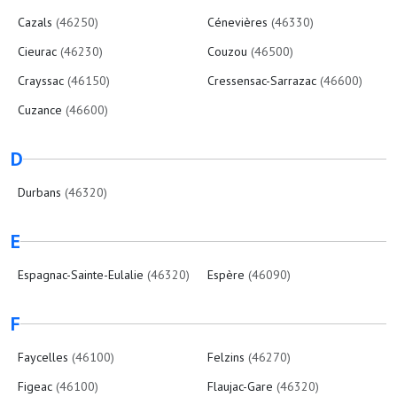
Cazals
(46250)
Cénevières
(46330)
Cieurac
(46230)
Couzou
(46500)
Crayssac
(46150)
Cressensac-Sarrazac
(46600)
Cuzance
(46600)
D
Durbans
(46320)
E
Espagnac-Sainte-Eulalie
(46320)
Espère
(46090)
F
Faycelles
(46100)
Felzins
(46270)
Figeac
(46100)
Flaujac-Gare
(46320)